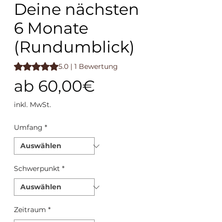
Deine nächsten
6 Monate
(Rundumblick)
Das Rating beträgt 5.0 von fünf Sternen, basierend auf 1 B
5.0 | 1 Bewertung
Sale-Preis
ab
60,00€
inkl. MwSt.
Umfang
*
Schwerpunkt
*
Zeitraum
*