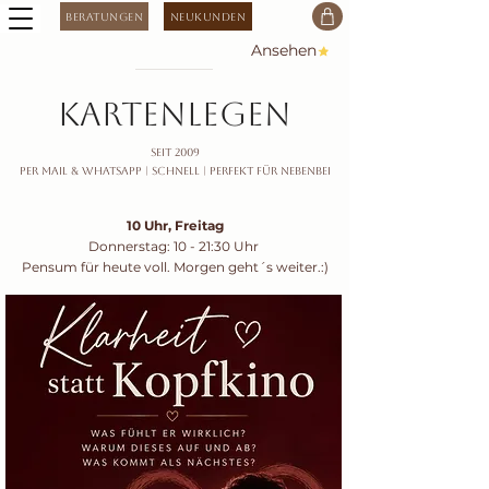
Beratungen
Neukunden
Ansehen
kartenlegen
seit 2009
Per Mail & Whatsapp |
Schnell | Perfekt für nebenbei
10 Uhr, Freitag
Donnerstag: 10 - 21:30 Uhr
Pensum für heute voll. Morgen geht´s weiter.:)