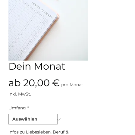
Dein Monat
Sale-Preis
ab
20,00 €
pro Monat
inkl. MwSt.
Umfang
*
Infos zu Liebesleben, Beruf &